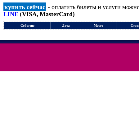
купить сейчас
- оплатить билеты и услуги можн
LINE
(
VISA, MasterCard)
Событие
Дата
Место
Стра