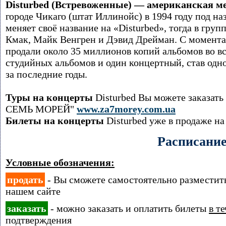
Disturbed (Встревоженные) — американская м
городе Чикаго (штат Иллинойс) в 1994 году под на
меняет своё название на «Disturbed», тогда в гру
Кмак, Майк Венгрен и Дэвид Дрейман. С момент
продали около 35 миллионов копий альбомов во в
студийных альбомов и один концертный, став одн
за последние годы.
Туры на концерты
Disturbed Вы можете заказать
СЕМЬ МОРЕЙ"
www.za7morey.com.ua
Билеты на концерты
Disturbed уже в продаже н
Расписани
Условные обозначения:
продать
- Вы сможете самостоятельно размести
нашем сайте
заказать
- можно заказать и оплатить билеты
в т
подтверждения