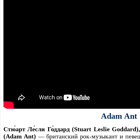
Adam Ant
Стю́арт Ле́сли Го́ддард (Stuart Leslie Goddard
(Adam Ant)
— британский рок-музыкант и певец