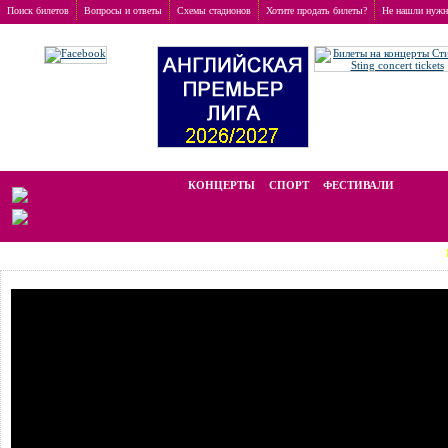
Поиск билетов
Вопросы и ответы
Схемы стадионов
Хотите продать билеты?
Не нашли нужн
Заказ билетов
>
Концерты
>
Adam Ant
Мы работаем на вторичном рынке, стоимость билетов отличается от ном
КОНЦЕРТЫ
СПОРТ
ФЕСТИВАЛИ
LAST MI