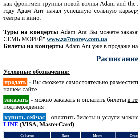
как фронтмен группы новой волны Adam and the A
году Адам Ант начал успешную сольную карьеру
театра и кино.
Туры на концерты
Adam Ant Вы можете заказат
СЕМЬ МОРЕЙ"
www.za7morey.com.ua
Билеты на концерты
Adam Ant уже в продаже н
Расписани
Условные обозначения:
продать
- Вы сможете самостоятельно размести
нашем сайте
заказать
- можно заказать и оплатить билеты
в т
подтверждения
купить сейчас
- оплатить билеты и услуги можн
LINE
(
VISA, MasterCard)
Событие
Дата
Место
Стра