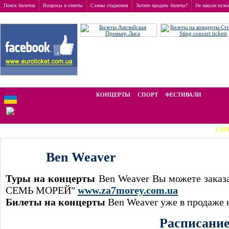
Поиск билетов
Вопросы и ответы
Схемы стадионов
Хотите продать билеты?
Не нашли нужн
Заказ билетов
>
Концерты
>
Ben Weaver
Мы работаем на вторичном рынке, стоимость билетов отличается от ном
КОНЦЕРТЫ
СПОРТ
ФЕСТИВАЛИ
LAST MINUTE 
Ben Weaver
Туры на концерты
Ben Weaver Вы можете заказа
СЕМЬ МОРЕЙ"
www.za7morey.com.ua
Билеты на концерты
Ben Weaver уже в продаже
Расписани