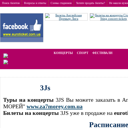
Поиск билетов
Вопросы и ответы
Схемы стадионов
Хотите продать билеты?
Не нашли нужн
Заказ билетов
>
Концерты
>
3Js
Мы работаем на вторичном рынке, стоимость билетов отличается от ном
КОНЦЕРТЫ
СПОРТ
ФЕСТИВАЛИ
LA
3Js
Туры на концерты
3JS Вы можете заказать в А
МОРЕЙ"
www.za7morey.com.ua
Билеты на концерты
3JS уже в продаже на
eurot
Расписани