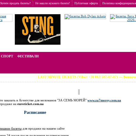
Хотите продать билеты?
Не нашли нужного билета?
Публичная оферта
Политика конфиденциальн
s
стоимость билетов отличается от номинальной, зависит от популярности события и включае
СПОРТ
ФЕСТИВАЛИ
LAST MINUTE TICKETS (Viber: +38 063 587-67-67) --- Вениамин Смехов (во
ете заказать в Агентстве для меломанов "ЗА СЕМЬ МОРЕЙ"
www.za7morey.com.ua
в продаже на
euroticket.com.ua
Расписание
лишние билеты
для продажи на нашем сайте
ение 24 часов
после получения подтверждения