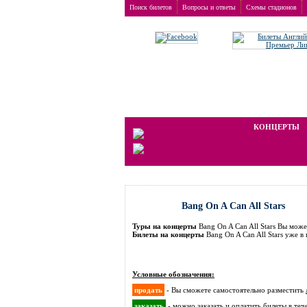
Поиск билетов
Вопросы и ответы
Схемы стадионов
Заказ билетов
>
Концерты
>
Bang On A Can All Star
Мы работаем на вторичном рынке, 
КОНЦЕРТЫ
Bang On A Can All Stars
Туры на концерты
Bang On A Can All Stars Вы мож
Билеты на концерты
Bang On A Can All Stars уже 
Условные обозначения:
продать
- Вы сможете самостоятельно разместить
заказать
- можно заказать и оплатить билеты
в теч