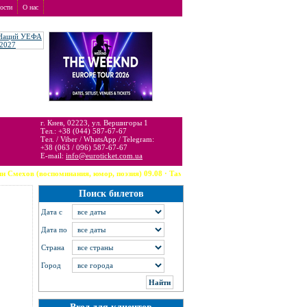
ости
О нас
т услуги бронирования и доставки.
г. Киев, 02223, ул. Вершигоры 1
Тел.: +38 (044) 587-67-67
Тел. / Viber / WhatsApp / Telegram:
+38 (063 / 096) 587-67-67
E-mail:
info@euroticket.com.ua
споминания, юмор, поэзия) 09.08 · Тампа (США) --- Robbie Williams 09.08 · Arzachena --- T
Поиск билетов
Дата c
Дата по
Страна
Город