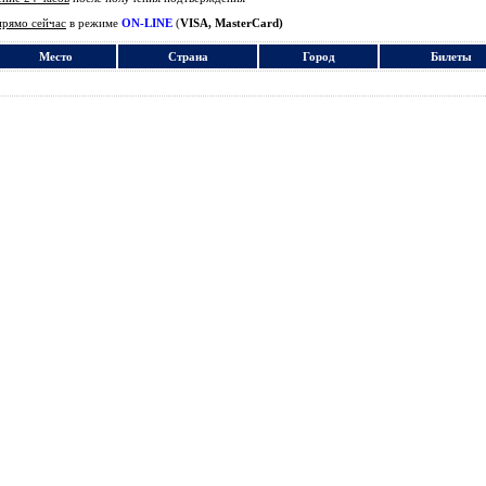
прямо сейчас
в режиме
ON-LINE
(
VISA, MasterCard)
Место
Страна
Город
Билеты