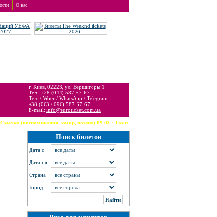
ости
О нас
т услуги бронирования и доставки.
г. Киев, 02223, ул. Вершигоры 1
Тел.: +38 (044) 587-67-67
Тел. / Viber / WhatsApp / Telegram:
+38 (063 / 096) 587-67-67
E-mail:
info@euroticket.com.ua
оминания, юмор, поэзия) 09.08 · Тампа (США) --- Robbie Williams 09.08 · Arzachena --- The
Поиск билетов
Дата c
Дата по
Страна
Город