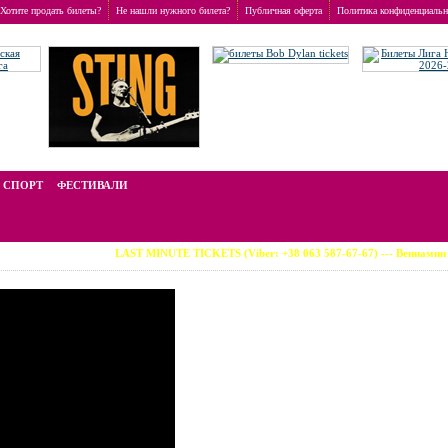
Хотите продать билеты?
Не нашли нужного билета?
Публичная оферта
Политика конфиденциальн
стоимость билетов отличается от номинальной, зависит от популярности события и включае
СПОРТ
ФЕСТИВАЛИ
LAST MINUTE TICKETS (Viber: +38 063 587-67-67) --- Вениамин Смехов (восп