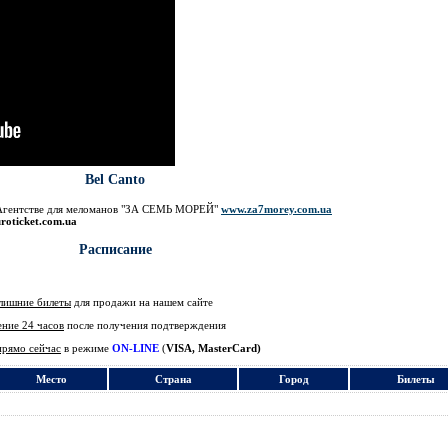
Bel Canto
в Агентстве для меломанов "ЗА СЕМЬ МОРЕЙ"
www.za7morey.com.ua
uroticket.com.ua
Расписание
лишние билеты
для продажи на нашем сайте
ение 24 часов
после получения подтверждения
прямо сейчас
в режиме
ON-LINE
(
VISA, MasterCard)
Место
Страна
Город
Билеты