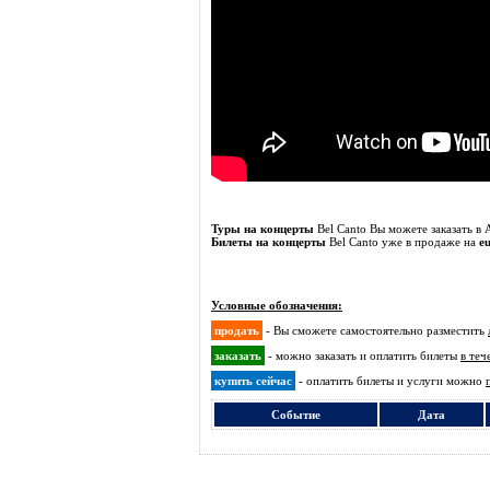
Туры на концерты
Bel Canto Вы можете заказать 
Билеты на концерты
Bel Canto уже в продаже на
e
Условные обозначения:
продать
- Вы сможете самостоятельно разместить
заказать
- можно заказать и оплатить билеты
в теч
купить сейчас
- оплатить билеты и услуги можно
Событие
Дата