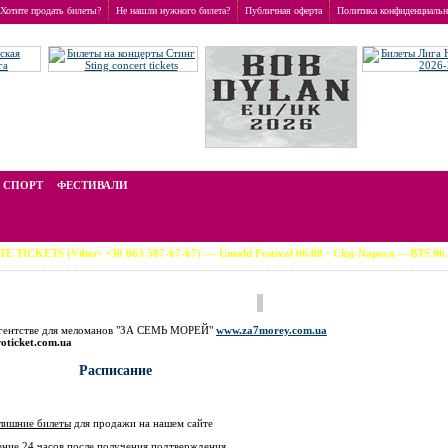
Хотите продать билеты?
Не нашли нужного билета?
Публичная оферта
Политика конфиденциальн
стоимость билетов отличается от номинальной, зависит от популярности события и включае
СПОРТ
ФЕСТИВАЛИ
TS (Viber: +38 063 587-67-67) --- Untold Festival 06.08 · Cluj-Napoca ---BTS 06.0
 Агентстве для меломанов "ЗА СЕМЬ МОРЕЙ"
www.za7morey.com.ua
roticket.com.ua
Расписание
лишние билеты
для продажи на нашем сайте
ение 24 часов
после получения подтверждения