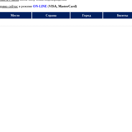
прямо сейчас
в режиме
ON-LINE
(
VISA, MasterCard)
Место
Страна
Город
Билеты