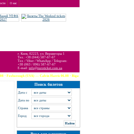
ости
О нас
т услуги бронирования и доставки.
г. Киев, 02223, ул. Вершигоры 1
Тел.: +38 (044) 587-67-67
Тел. / Viber / WhatsApp / Telegram:
+38 (063 / 096) 587-67-67
E-mail:
info@euroticket.com.ua
8 · Foxborough (USA) --- Calvin Harris 06.08 · Riga --- Judas Priest 06.08 · Neu-
Поиск билетов
Дата c
Дата по
Страна
Город