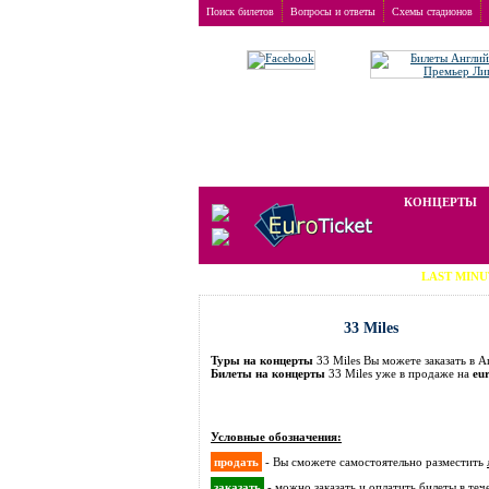
Поиск билетов
Вопросы и ответы
Схемы стадионов
Заказ билетов
>
Концерты
>
33 Miles
Мы работаем на вторичном рынке, 
КОНЦЕРТЫ
LAST MINUTE TICKE
33 Miles
Туры на концерты
33 Miles Вы можете заказать в
Билеты на концерты
33 Miles уже в продаже на
eu
Условные обозначения:
продать
- Вы сможете самостоятельно разместить
заказать
- можно заказать и оплатить билеты
в теч