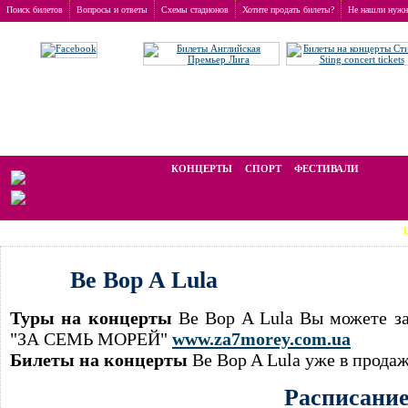
Поиск билетов
Вопросы и ответы
Схемы стадионов
Хотите продать билеты?
Не нашли нужн
Заказ билетов
>
Концерты
>
Be Bop A Lula
Мы работаем на вторичном рынке, стоимость билетов отличается от ном
КОНЦЕРТЫ
СПОРТ
ФЕСТИВАЛИ
LAST MIN
Be Bop A Lula
Туры на концерты
Be Bop A Lula Вы можете за
"ЗА СЕМЬ МОРЕЙ"
www.za7morey.com.ua
Билеты на концерты
Be Bop A Lula уже в прода
Расписани