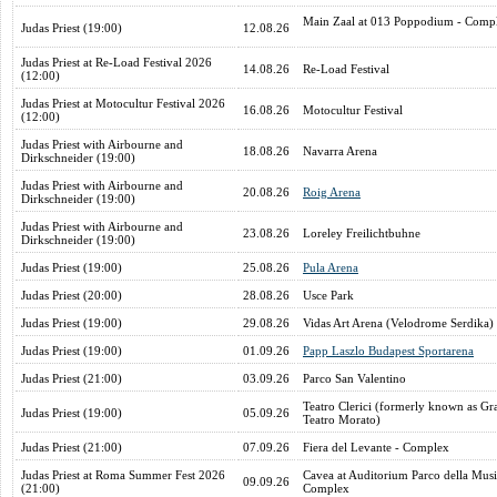
Main Zaal at 013 Poppodium - Comp
Judas Priest (19:00)
12.08.26
Judas Priest at Re-Load Festival 2026
14.08.26
Re-Load Festival
(12:00)
Judas Priest at Motocultur Festival 2026
16.08.26
Motocultur Festival
(12:00)
Judas Priest with Airbourne and
18.08.26
Navarra Arena
Dirkschneider (19:00)
Judas Priest with Airbourne and
20.08.26
Roig Arena
Dirkschneider (19:00)
Judas Priest with Airbourne and
23.08.26
Loreley Freilichtbuhne
Dirkschneider (19:00)
Judas Priest (19:00)
25.08.26
Pula Arena
Judas Priest (20:00)
28.08.26
Usce Park
Judas Priest (19:00)
29.08.26
Vidas Art Arena (Velodrome Serdika
Judas Priest (19:00)
01.09.26
Papp Laszlo Budapest Sportarena
Judas Priest (21:00)
03.09.26
Parco San Valentino
Teatro Clerici (formerly known as Gr
Judas Priest (19:00)
05.09.26
Teatro Morato)
Judas Priest (21:00)
07.09.26
Fiera del Levante - Complex
Judas Priest at Roma Summer Fest 2026
Cavea at Auditorium Parco della Musi
09.09.26
(21:00)
Complex