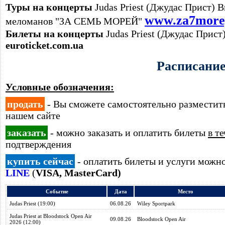
Туры на концерты
Judas Priest (Джудас Прист) В
www.za7more
меломанов "ЗА СЕМЬ МОРЕЙ"
Билеты на концерты
Judas Priest (Джудас Прист
euroticket.com.ua
Расписани
Условные обозначения:
продать
- Вы сможете самостоятельно размести
нашем сайте
заказать
- можно заказать и оплатить билеты
в т
подтверждения
купить сейчас
- оплатить билеты и услуги можн
LINE
(
VISA, MasterCard)
Событие
Дата
Место
Judas Priest (19:00)
06.08.26
Wiley Sportpark
Judas Priest at Bloodstock Open Air
09.08.26
Bloodstock Open Air
2026 (12:00)