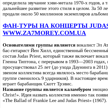
определила звучание хэви-метала 1970-х годов, а 
дальнейшее развитие этого стиля в целом. За 50 
продали около 50 миллионов экземпляров альбомо
ФАН-ТУРЫ НА КОНЦЕРТЫ JUDAS 
WWW.ZA7MOREY.COM.UA
Основателями группы являются
вокалист Эл Ат
бас-гитарист Йен Хилл, единственный бессменны
состав Judas Priest, который также включает вока
Гленна Типтона, с перерывом в 1993—2003 годах,
просуществовал 25 лет (до ухода Даунинга в 201
звеном коллектива всегда являлось место барабанщ
группе сменилось 9 ударников). В настоящее время 
играет барабанщик Скотт Трэвис.
Название группы является каламбуром
эмоцион
Christ!». Идея назвать коллектив именно так появ
«The Ballad of Frankie Lee and Judas Priest» (1967).