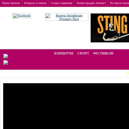
Поиск билетов
Вопросы и ответы
Схемы стадионов
Хотите продать билеты?
Не нашли нужн
Заказ билетов
>
Концерты
>
Judas Priest
Мы работаем на вторичном рынке, стоимость билетов отличается от ном
КОНЦЕРТЫ
СПОРТ
ФЕСТИВАЛИ
LAST MINU