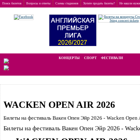
Поиск билетов
Вопросы и ответы
Схемы стадионов
Хотите продать билеты?
Не нашли нужн
Заказ билетов
>
Фестивали
Мы работаем на вторичном рынке, стоимость билетов отличается от ном
КОНЦЕРТЫ
СПОРТ
ФЕСТИВАЛИ
LAST M
WACKEN OPEN AIR 2026
Билеты на фестиваль Вакен Опен Эйр 2026 - Wacken Open Ai
Билеты на фестиваль Вакен Опен Эйр 2026 - Wacken