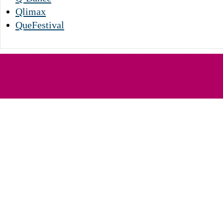
Qlimax
QueFestival