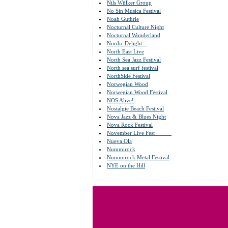
Nils Wülker Group
No Sin Musica Festival
Noah Guthrie
Nocturnal Culture Night
Nocturnal Wonderland
Nordic Delight
North East Live
North Sea Jazz Festival
North sea surf festival
NorthSide Festival
Norwegian Wood
Norwegian Wood Festival
NOS Alive!
Nostalgie Beach Festival
Nova Jazz & Blues Night
Nova Rock Festival
November Live Fest
Nueva Ola
Nummirock
Nummirock Metal Festival
NYE on the Hill