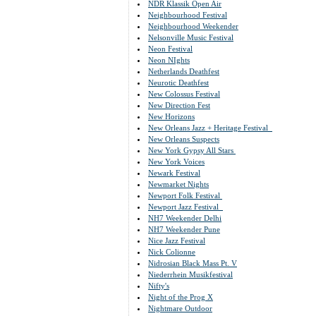
NDR Klassik Open Air
Neighbourhood Festival
Neighbourhood Weekender
Nelsonville Music Festival
Neon Festival
Neon NIghts
Netherlands Deathfest
Neurotic Deathfest
New Colossus Festival
New Direction Fest
New Horizons
New Orleans Jazz + Heritage Festival
New Orleans Suspects
New York Gypsy All Stars
New York Voices
Newark Festival
Newmarket Nights
Newport Folk Festival
Newport Jazz Festival
NH7 Weekender Delhi
NH7 Weekender Pune
Nice Jazz Festival
Nick Colionne
Nidrosian Black Mass Pt. V
Niederrhein Musikfestival
Nifty's
Night of the Prog X
Nightmare Outdoor