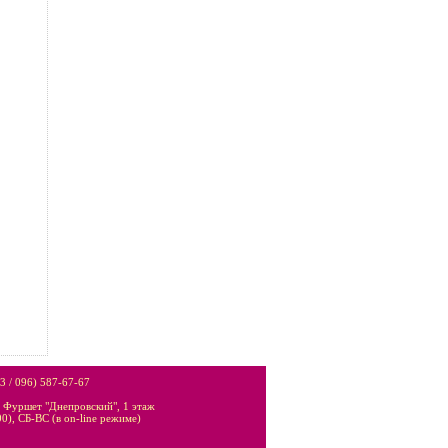
3 / 096) 587-67-67
1 Фуршет "Днепровский", 1 этаж
0), СБ-ВС (в on-line режиме)