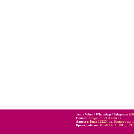
Тел. / Viber / WhatsApp / Telegram:
(06
E-mail:
info@euroticket.com.ua
Адрес:
г. Киев 02223, ул. Вершигоры, 
Время работы:
ПН-ПТ (с 10:00 до 19:0