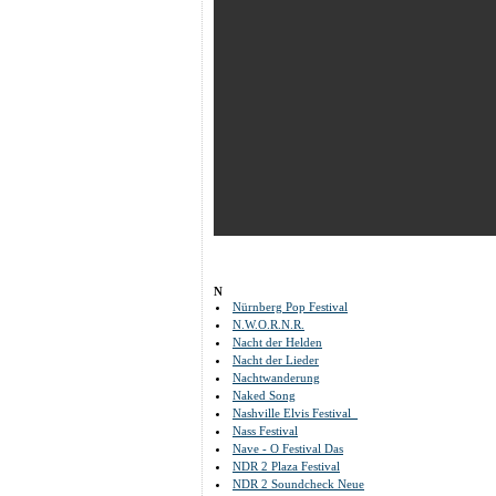
N
Nürnberg Pop Festival
N.W.O.R.N.R.
Nacht der Helden
Nacht der Lieder
Nachtwanderung
Naked Song
Nashville Elvis Festival
Nass Festival
Nave - O Festival Das
NDR 2 Plaza Festival
NDR 2 Soundcheck Neue