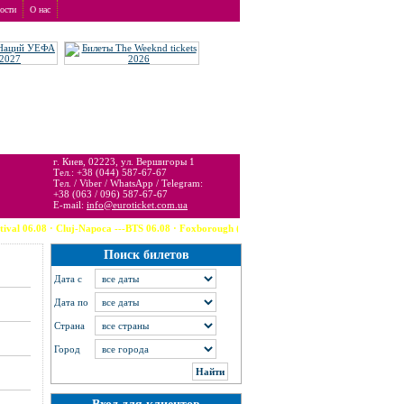
ости
О нас
т услуги бронирования и доставки.
г. Киев, 02223, ул. Вершигоры 1
Тел.: +38 (044) 587-67-67
Тел. / Viber / WhatsApp / Telegram:
+38 (063 / 096) 587-67-67
E-mail:
info@euroticket.com.ua
6.08 · Cluj-Napoca ---BTS 06.08 · Foxborough (USA) --- Calvin Harris 06.08 · Riga
Поиск билетов
Дата c
Дата по
Страна
Город