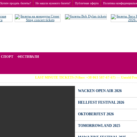
Хотите продать билеты?
Не нашли нужного билета?
Публичная оферта
Политика конфиденциальн
стоимость билетов отличается от номинальной, зависит от популярности события и включае
СПОРТ
ФЕСТИВАЛИ
LAST MINUTE TICKETS (Viber: +38 063 587-67-67) --- Untold Festival 0
WACKEN OPEN AIR 2026
HELLFEST FESTIVAL 2026
OKTOBERFEST 2026
TOMORROWLAND 2025